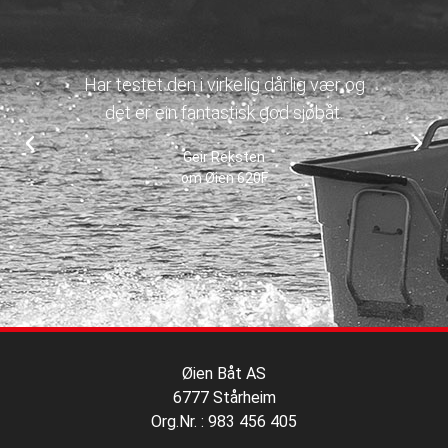
Har testet den i virkelig dårlig vær og
det er ein fantastisk god sjøbåt.
Geir Reksten
om Øien 620F
Øien Båt AS
6777 Stårheim
Org.Nr. : 983 456 405