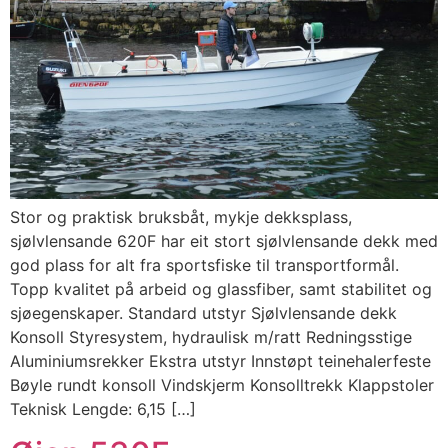
Stor og praktisk bruksbåt, mykje dekksplass,
sjølvlensande 620F har eit stort sjølvlensande dekk med
god plass for alt fra sportsfiske til transportformål.
Topp kvalitet på arbeid og glassfiber, samt stabilitet og
sjøegenskaper. Standard utstyr Sjølvlensande dekk
Konsoll Styresystem, hydraulisk m/ratt Redningsstige
Aluminiumsrekker Ekstra utstyr Innstøpt teinehalerfeste
Bøyle rundt konsoll Vindskjerm Konsolltrekk Klappstoler
Teknisk Lengde: 6,15 […]