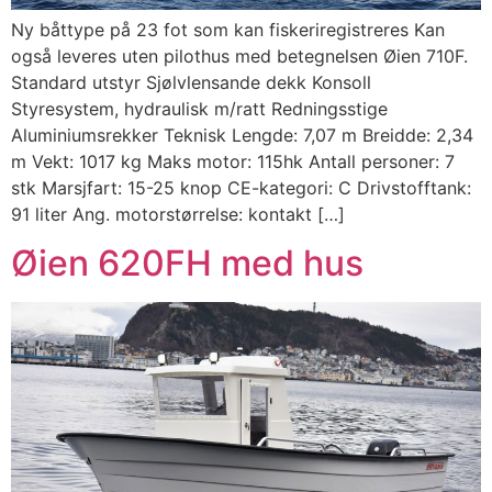
Ny båttype på 23 fot som kan fiskeriregistreres Kan
også leveres uten pilothus med betegnelsen Øien 710F.
Standard utstyr Sjølvlensande dekk Konsoll
Styresystem, hydraulisk m/ratt Redningsstige
Aluminiumsrekker Teknisk Lengde: 7,07 m Breidde: 2,34
m Vekt: 1017 kg Maks motor: 115hk Antall personer: 7
stk Marsjfart: 15-25 knop CE-kategori: C Drivstofftank:
91 liter Ang. motorstørrelse: kontakt […]
Øien 620FH med hus