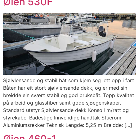
Øien 530F
Sjølvlensande og stabil båt som kjem seg lett opp i fart
Båten har eit stort sjølvlensande dekk, og er med sin
breidde ein svært stabil og god bruksbåt. Topp kvalitet
på arbeid og glassfiber samt gode sjøegenskaper.
Standard utstyr Sjølvlensande dekk Konsoll m/ratt og
styrekabel Badestige Innvendige handtak Stuerom
Aluminiumsrekker Teknisk Lengde: 5,25 m Breidde: […]
Øien 460-1