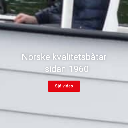
Norske kvalitetsbåtar
sidan 1960
Sjå video