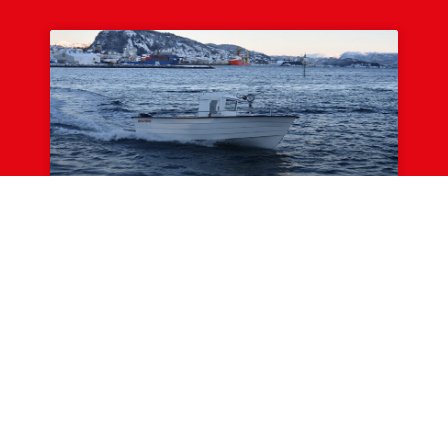
Øien 710FH